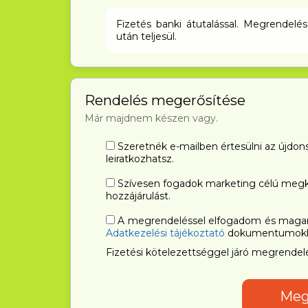
Fizetés banki átutalással. Megrendel
után teljesül.
Rendelés megerősítése
Már majdnem készen vagy.
Szeretnék e-mailben értesülni az újdonsá
leiratkozhatsz.
Szívesen fogadok marketing célú megke
hozzájárulást.
A megrendeléssel elfogadom és maga
Adatkezelési tájékoztató
dokumentumokba
Fizetési kötelezettséggel járó megrendel