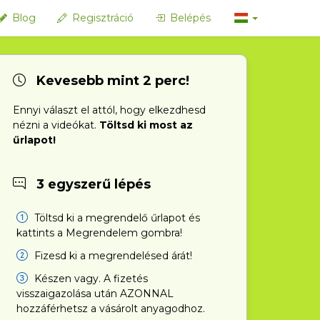
Blog
Regisztráció
Belépés
Kevesebb mint 2 perc!
Ennyi választ el attól, hogy elkezdhesd
nézni a videókat.
Töltsd ki most az
űrlapot!
3 egyszerű lépés
Töltsd ki a megrendelő űrlapot és
kattints a Megrendelem gombra!
Fizesd ki a megrendelésed árát!
Készen vagy. A fizetés
visszaigazolása után AZONNAL
hozzáférhetsz a vásárolt anyagodhoz.