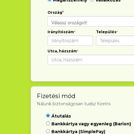
Magánszemély
Vállalkozás
Ország
*
Válassz országot!
Irányítószám
*
Település
*
Utca, házszám
*
Fizetési mód
Nálunk biztonságosan tudsz fizetni.
Átutalás
Bankkártya vagy egyenleg (Barion)
Bankkártya (SimplePay)