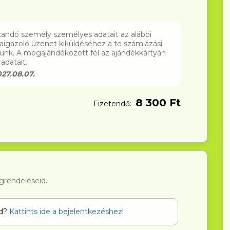
ndó személy személyes adatait az alábbi
szaigazoló üzenet kiküldéséhez a te számlázási
ünk. A megajándékozott fél az ajándékkártyán
adatait.
27.08.07.
8 300 Ft
Fizetendő:
grendeléseid.
od?
Kattints ide a bejelentkezéshez!