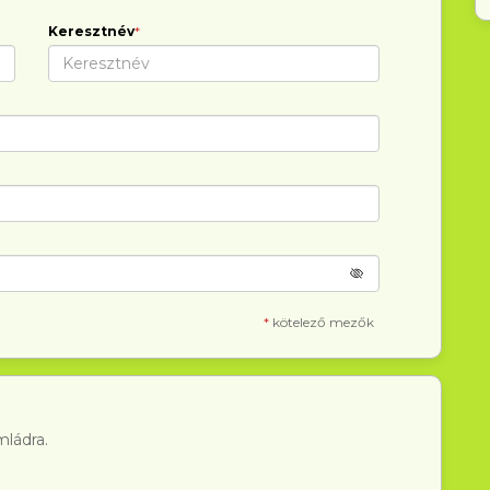
Keresztnév
*
*
kötelező mezők
mládra.