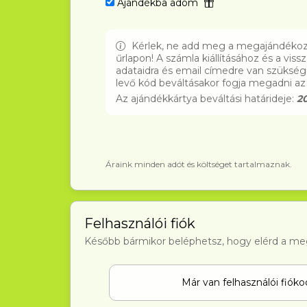
Ajándékba adom
Kérlek, ne add meg a megajándékoza
űrlapon! A számla kiállításához és a vis
adataidra és email címedre van szükség
levő kód beváltásakor fogja megadni az 
Az ajándékkártya beváltási határideje:
20
Áraink minden adót és költséget tartalmaznak.
Felhasználói fiók
Később bármikor beléphetsz, hogy elérd a me
Már van felhasználói fiók