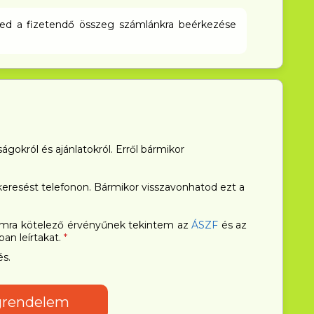
ésed a fizetendő összeg számlánkra beérkezése
gokról és ajánlatokról. Erről bármikor
resést telefonon. Bármikor visszavonhatod ezt a
mra kötelező érvényűnek tekintem az
ÁSZF
és az
n leírtakat.
*
és.