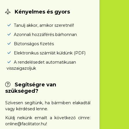
Kényelmes és gyors
Tanulj akkor, amikor szeretnél!
Azonnali hozzáférés bárhonnan
Biztonságos fizetés
Elektronikus számlát küldünk (PDF)
A rendelésedet automatikusan
visszaigazoljuk
Segítségre van
szükséged?
Szívesen segítünk, ha bármiben elakadtál
vagy kérdésed lenne.
Küldj nekünk emailt a következő címre:
online@facilitator.hu!