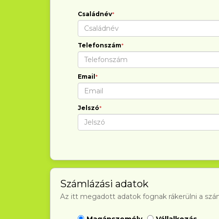
Családnév
*
Telefonszám
*
Email
*
Jelszó
*
Számlázási adatok
Az itt megadott adatok fognak rákerülni a szá