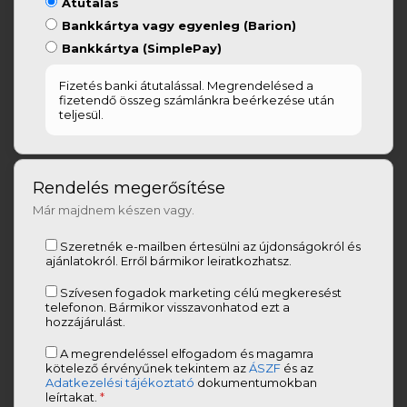
Átutalás
Bankkártya vagy egyenleg (Barion)
Bankkártya (SimplePay)
Fizetés banki átutalással. Megrendelésed a
fizetendő összeg számlánkra beérkezése után
teljesül.
Rendelés megerősítése
Már majdnem készen vagy.
Szeretnék e-mailben értesülni az újdonságokról és
ajánlatokról. Erről bármikor leiratkozhatsz.
Szívesen fogadok marketing célú megkeresést
telefonon. Bármikor visszavonhatod ezt a
hozzájárulást.
A megrendeléssel elfogadom és magamra
kötelező érvényűnek tekintem az
ÁSZF
és az
Adatkezelési tájékoztató
dokumentumokban
leírtakat.
*