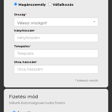
Magánszemély
Vállalkozás
Ország
*
Válassz országot!
Irányítószám
*
Település
*
Utca, házszám
*
*
kötelező mezők
Fizetési mód
Nálunk biztonságosan tudsz fizetni.