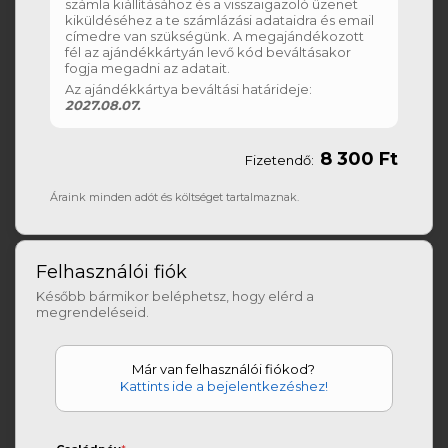
számla kiállításához és a visszaigazoló üzenet
kiküldéséhez a te számlázási adataidra és email
címedre van szükségünk. A megajándékozott
fél az ajándékkártyán levő kód beváltásakor
fogja megadni az adatait.
Az ajándékkártya beváltási határideje:
2027.08.07.
8 300 Ft
Fizetendő:
Áraink minden adót és költséget tartalmaznak.
Felhasználói fiók
Később bármikor beléphetsz, hogy elérd a
megrendeléseid.
Már van felhasználói fiókod?
Kattints ide a bejelentkezéshez!