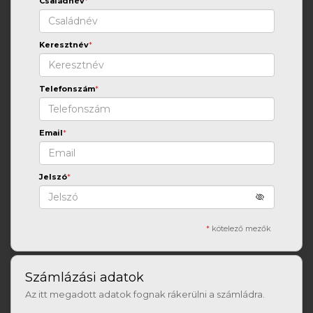
Családnév
*
Keresztnév
*
Telefonszám
*
Email
*
Jelszó
*
*
kötelező mezők
Számlázási adatok
Az itt megadott adatok fognak rákerülni a számládra.