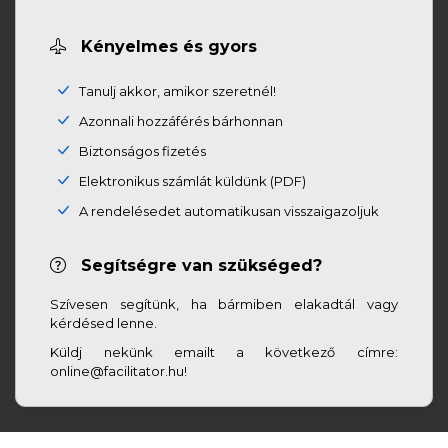
Kényelmes és gyors
Tanulj akkor, amikor szeretnél!
Azonnali hozzáférés bárhonnan
Biztonságos fizetés
Elektronikus számlát küldünk (PDF)
A rendelésedet automatikusan visszaigazoljuk
Segítségre van szükséged?
Szívesen segítünk, ha bármiben elakadtál vagy
kérdésed lenne.
Küldj nekünk emailt a következő címre:
online@facilitator.hu!