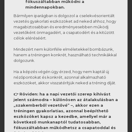
fókuszáltabban működni a
mindennapokban.
Bármilyen iparágban is dolgozol a
cselekvésorientált
vezetés gyakorlati eszközöket ad neked ahhoz, hogy
magabiztosabban és eredményesebben működj
vezetőként önmagadért, a csapatodért és a kitűzött
célok eléréséért.
Mindezért nem különféle elméletekkel bombázunk,
hanem a tréningen konkrét, használható technikákkal
dolgozunk.
Ha a képzés végén úgy érzed, hogy nem kaptál új
nézőpontokat és konkrét, azonnal alkalmazható
eszközöket, akkor visszatérítjük neked a tréning díját.
👉 Röviden: ha a napi vezetői szerep kihívást
jelent számodra – különösen az átalakulásban a
„szakemberből vezetővé” –, akkor ezen a
tréningen gyakorlatias, azonnal beépíthető
eszközöket kapsz a kezedbe, amellyel már a
következő munkanaptól tudatosabban,
fókuszáltabban működhetsz a csapatoddal és