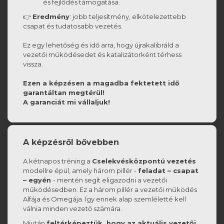
és fejlődés támogatása.
👉
Eredmény
: jobb teljesítmény, elkötelezettebb
csapat és tudatosabb vezetés.
Ez egy lehetőség és idő arra, hogy újrakalibráld a
vezetői működésedet és katalizátorként térhess
vissza.
Ezen a képzésen a magadba fektetett idő
garantáltan megtérül!
A garanciát mi vállaljuk!
A képzésről bővebben
A kétnapos tréning a
Cselekvésközpontú vezetés
modellre épül, amely három pillér -
feladat – csapat
– egyén
- mentén segít eligazodni a vezetői
működésedben. Ez a három pillér a vezetői működés
Alfája és Omegája. Így ennek alap szemléletté kell
válnia minden vezető számára.
Miután
feltérképeztük, hogy az aktuális vezetői