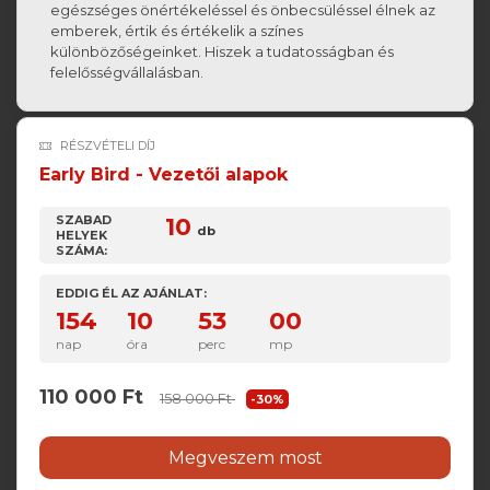
egészséges önértékeléssel és önbecsüléssel élnek az
emberek, értik és értékelik a színes
különbözőségeinket. Hiszek a tudatosságban és
felelősségvállalásban.
RÉSZVÉTELI DÍJ
Early Bird - Vezetői alapok
SZABAD
10
db
HELYEK
SZÁMA:
EDDIG ÉL AZ AJÁNLAT:
154
10
52
59
nap
óra
perc
mp
110 000 Ft
158 000 Ft
-30%
Megveszem most