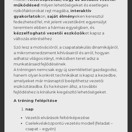
működésed
milyen lehetőségeket és esetleges
rizikófaktorokat rejt magába,
interaktív
gyakorlatok
on,
saját élmény
eken keresztül
fedezheted fel, mit jelent vezetőként egyensúlyt
teremteni ebben a hármas egységben, és
kézzelfogható vezetői eszközök
et kapsz a
változás eléréséhez.
Szó lesz a motivációról, a csapatalakulás dinamikájáról,
a mikromenedzsment kihívásairól és arról, hogyan
adhatsz világos irányt, miközben teret adsz a
munkatársaid fejlődésének.
A tréningen nemcsak egy új szemlélettel gazdagodsz,
hanem olyan konkrét technikákat is kapsz a kezedbe,
amelyeket már másnaptól beépíthetsz vezetői
eszköztáradba. És ha készen állsz, a további
fejlődéshez is kínálunk kiegészítő lehetőségeket.
A tréning felépítése
nap
Vezetői elvárások feltérképezése
Cselekvésközpontú vezetés modell (feladat –
csapat – egyén)