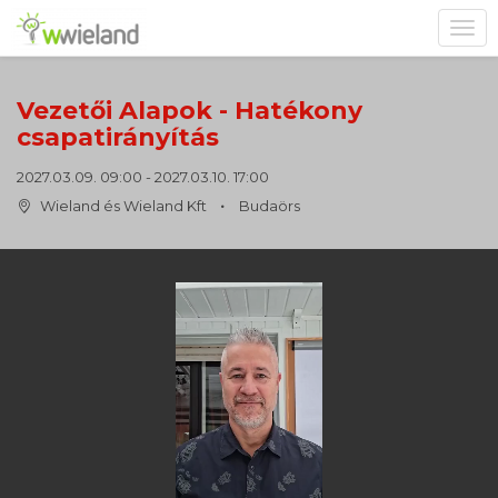
Toggl
navig
Vezetői Alapok - Hatékony
csapatirányítás
2027.03.09. 09:00 - 2027.03.10. 17:00
Wieland és Wieland Kft
Budaörs