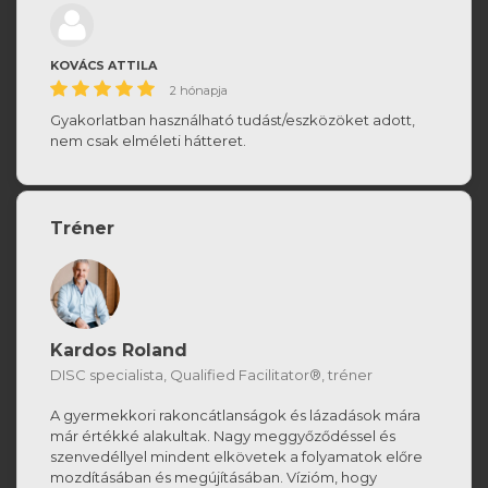
KOVÁCS ATTILA
2 hónapja
Gyakorlatban használható tudást/eszközöket adott,
nem csak elméleti hátteret.
Tréner
Kardos Roland
DISC specialista, Qualified Facilitator®, tréner
A gyermekkori rakoncátlanságok és lázadások mára
már értékké alakultak. Nagy meggyőződéssel és
szenvedéllyel mindent elkövetek a folyamatok előre
mozdításában és megújításában. Vízióm, hogy