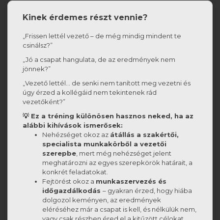
Kinek érdemes részt vennie?
„Frissen lettél vezető – de még mindig mindent te
csinálsz?”
„Jó a csapat hangulata, de az eredmények nem
jönnek?”
„Vezető lettél… de senki nem tanított meg vezetni és
úgy érzed a kollégáid nem tekintenek rád
vezetőként?”
💡 Ez a tréning különösen hasznos neked, ha az
alábbi kihívások ismerősek:
Nehézséget okoz az
átállás a szakértői,
specialista munkakörből a vezetői
szerepbe
, mert még nehézséget jelent
meghatározni az egyes szerepkörök határait, a
konkrét feladatokat.
Fejtörést okoz a
munkaszervezés és
időgazdálkodás
– gyakran érzed, hogy hiába
dolgozol keményen, az eredmények
eléréséhez már a csapat is kell, és nélkülük nem,
vagy csak részben éred el a kitűzött célokat.