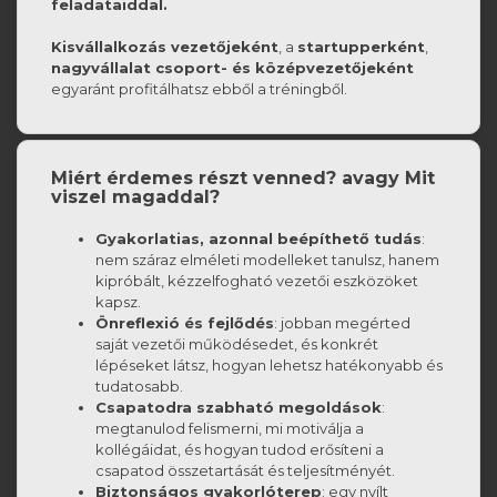
feladataiddal.
Kisvállalkozás vezetőjeként
, a
startupperként
,
nagyvállalat csoport- és középvezetőjeként
egyaránt profitálhatsz ebből a tréningből.
Miért érdemes részt venned? avagy Mit
viszel magaddal?
Gyakorlatias, azonnal beépíthető tudás
:
nem száraz elméleti modelleket tanulsz, hanem
kipróbált, kézzelfogható vezetői eszközöket
kapsz.
Önreflexió és fejlődés
: jobban megérted
saját vezetői működésedet, és konkrét
lépéseket látsz, hogyan lehetsz hatékonyabb és
tudatosabb.
Csapatodra szabható megoldások
:
megtanulod felismerni, mi motiválja a
kollégáidat, és hogyan tudod erősíteni a
csapatod összetartását és teljesítményét.
Biztonságos gyakorlóterep
: egy nyílt