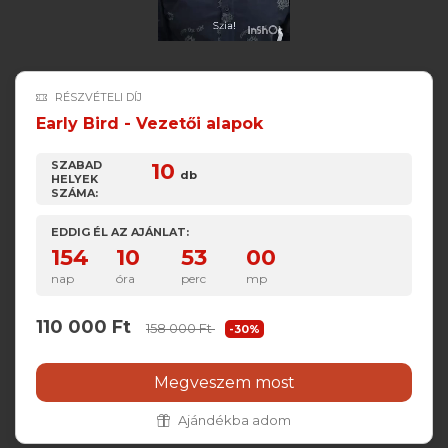
RÉSZVÉTELI DÍJ
Early Bird - Vezetői alapok
SZABAD
10
db
HELYEK
SZÁMA:
EDDIG ÉL AZ AJÁNLAT:
154
10
52
59
nap
óra
perc
mp
110 000 Ft
158 000 Ft
-30%
Megveszem most
Ajándékba adom