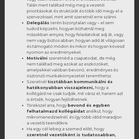
Talán mert találtad még meg a vezetői
prioritásokat és struktúrát és több idő megy el a
szervezéssel, mint amit szeretnél erre szánni.
Delegálás
terén bizonytalan vagy – el sem
tudod képzelni, hogyan bízhatnál meg
másokban annyira, hogy feladatokat adj át, vagy
nem vagy biztos abban, hogyan add át világosan
és támogató módon és mikor és hogyan kövesd
nyomon az eredményeket.
Motiválni
szeretnéd a csapatodat, de még
nem találtad meg azokat az eszközöket,
amelyekkel valóban bevonó, eredményes és
ösztönző munkakörnyezetet teremthetsz.
Szeretnél
tisztábban kommunikálni és
hatékonyabban visszajelezni,
hogy a
kollégáid ne csak tudják, mit vársz el, hanem azt
is értsék, hogyan fejlődhetnek.
Törekszel arra, hogy
bevond és egyben
felhatalmazd kollégáidat
anélkül, hogy
mikromenedzselnél, és így több időd maradjon
a vezetői teendőkre.
Ha egy cél lebeg a szemed előtt, hogy
szeretnél
vezetőként is
tudatosabban,