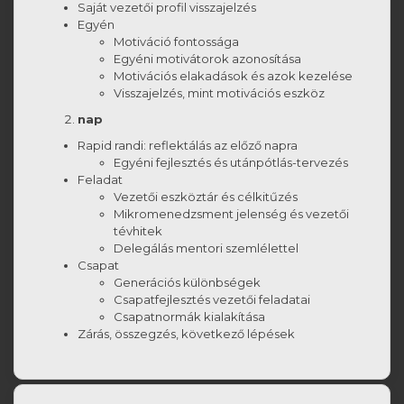
Saját vezetői profil visszajelzés
Egyén
Motiváció fontossága
Egyéni motivátorok azonosítása
Motivációs elakadások és azok kezelése
Visszajelzés, mint motivációs eszköz
nap
Rapid randi: reflektálás az előző napra
Egyéni fejlesztés és utánpótlás-tervezés
Feladat
Vezetői eszköztár és célkitűzés
Mikromenedzsment jelenség és vezetői
tévhitek
Delegálás mentori szemlélettel
Csapat
Generációs különbségek
Csapatfejlesztés vezetői feladatai
Csapatnormák kialakítása
Zárás, összegzés, következő lépések