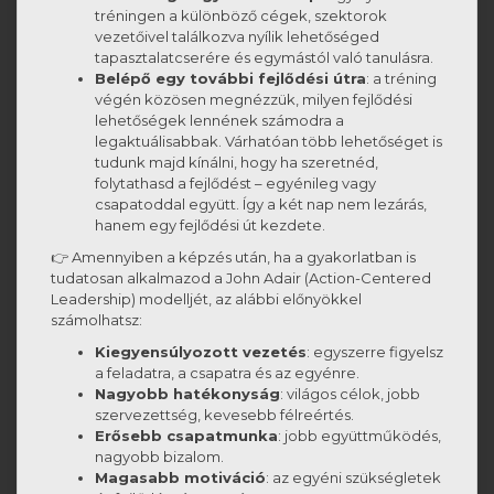
tréningen a különböző cégek, szektorok
vezetőivel találkozva nyílik lehetőséged
tapasztalatcserére és egymástól való tanulásra.
Belépő egy további fejlődési útra
: a tréning
végén közösen megnézzük, milyen fejlődési
lehetőségek lennének számodra a
legaktuálisabbak. Várhatóan több lehetőséget is
tudunk majd kínálni, hogy ha szeretnéd,
folytathasd a fejlődést – egyénileg vagy
csapatoddal együtt. Így a két nap nem lezárás,
hanem egy fejlődési út kezdete.
👉 Amennyiben a képzés után, ha a gyakorlatban is
tudatosan alkalmazod a
John Adair
(Action-Centered
Leadership) modelljét, az alábbi előnyökkel
számolhatsz:
Kiegyensúlyozott vezetés
: egyszerre figyelsz
a feladatra, a csapatra és az egyénre.
Nagyobb hatékonyság
: világos célok, jobb
szervezettség, kevesebb félreértés.
Erősebb csapatmunka
: jobb együttműködés,
nagyobb bizalom.
Magasabb motiváció
: az egyéni szükségletek