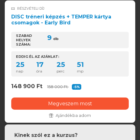
RÉSZVÉTELI DÍJ
DISC tréneri képzés + TEMPER kártya
csomagok - Early Bird
SZABAD
9
db
HELYEK
SZÁMA:
EDDIG ÉL AZ AJÁNLAT:
25
17
25
50
nap
óra
perc
mp
148 900 Ft
158 000 Ft
-5%
Megveszem most
Ajándékba adom
Kinek szól ez a kurzus?