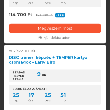
nap
óra
perc
mp
114 700 Ft
158 000 Ft
-27%
Megveszem most
Ajándékba adom
RÉSZVÉTELI DÍJ
DISC tréneri képzés + TEMPER kártya
csomagok - Early Bird
SZABAD
9
db
HELYEK
SZÁMA:
EDDIG ÉL AZ AJÁNLAT:
25
17
25
50
nap
óra
perc
mp