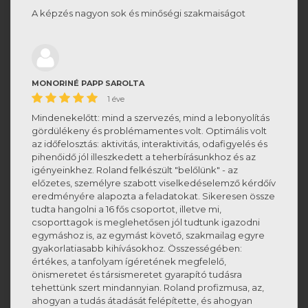
A képzés nagyon sok és minőségi szakmaiságot
MONORINÉ PAPP SAROLTA
1 éve
Mindenekelőtt: mind a szervezés, mind a lebonyolítás
gördülékeny és problémamentes volt. Optimális volt
az időfelosztás: aktivitás, interaktivitás, odafigyelés és
pihenőidő jól illeszkedett a teherbírásunkhoz és az
igényeinkhez. Roland felkészült "belőlünk" - az
előzetes, személyre szabott viselkedéselemző kérdőív
eredményére alapozta a feladatokat. Sikeresen össze
tudta hangolni a 16 fős csoportot, illetve mi,
csoporttagok is meglehetősen jól tudtunk igazodni
egymáshoz is, az egymást követő, szakmailag egyre
gyakorlatiasabb kihívásokhoz. Összességében:
értékes, a tanfolyam ígéretének megfelelő,
önismeretet és társismeretet gyarapító tudásra
tehettünk szert mindannyian. Roland profizmusa, az,
ahogyan a tudás átadását felépítette, és ahogyan