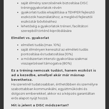
saját élmény szerzésének biztosítása DISC
tréninggyakorlatok révén
gyakorlati tudás elsajátítása a TEMPER fejlesztő
eszközök használatához, a meglévő fejlesztői
eszköztár bővítéséhez
lehetőség a gyakorlatok tréneri, facilitátori
szerepből történő kipróbálására
Elmélet vs. gyakorlat
elméleti tudás (max. 10%)
saját élményen keresztül az elméleti tudás
pontosítása és tudatosítása (10%)
a módszertan intenzív gyakorlása szakmai
visszajelzéssel támogatva (80%)
Ez a tréning nemcsak tudást, hanem eszközt is
ad a kezedbe, amellyel akár már másnap
bevethetsz.
Ha szeretnél tudatosabban, érthetőbben és személyre
szabottabban kommunikálni, együttműködni és
dolgozni emberekkel, akkor ez a képzés garantáltan
erős alapot nyújt hozzá.
Mit is jelent a DISC módszertan?