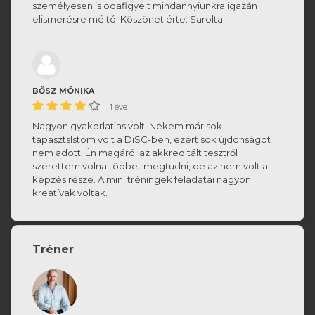
személyesen is odafigyelt mindannyiunkra igazán
elismerésre méltó. Köszönet érte. Sarolta
BŐSZ MÓNIKA
1 éve
Nagyon gyakorlatias volt. Nekem már sok
tapasztslstom volt a DiSC-ben, ezért sok újdonságot
nem adott. Én magáról az akkreditált tesztről
szerettem volna többet megtudni, de az nem volt a
képzés része. A mini tréningek feladatai nagyon
kreatívak voltak.
Tréner