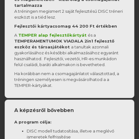
tartalmazza
A tréningen megismert 2 saját fejlesztésű DISC tréneri
eszközt is a tiéd lesz.
Fejlesztői kártyacsomag 44 200 Ft értékben
A
TEMPER alap fejlesztőkártyát
és a
TEMPERAMENTUMOK VIADALA 2in1 fejlesztő
eszköz és társasjátékot
a tanultak azonnali
gyakorlásához és későbbi alkalmazásához egyaránt
használhatod. Fejlesztői, vezetői, HR-es munkádon
felül családi, baráti alkalmakon is bevetheted.
Ha korábban nem a csomagajánlatot választottad, a
tréningen személyesen is megvásárolhatod a a
TEMPER-kártyákat.
A képzésről bővebben
A program célja:
DISC modell tudatosítása, illetve a meglévő
ismeretek felfrissítése