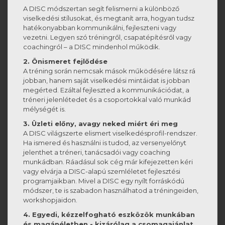
A DISC módszertan segít felismerni a különböző
viselkedési stílusokat, és megtanít arra, hogyan tudsz
hatékonyabban kommunikálni, fejleszteni vagy
vezetni. Legyen szó tréningről, csapatépítésről vagy
coachingról – a DISC mindenhol működik.
2. Önismeret fejlődése
A tréning során nemcsak mások működésére látsz rá
jobban, hanem saját viselkedési mintáidat is jobban
megérted. Ezáltal fejleszted a kommunikációdat, a
tréneri jelenlétedet és a csoportokkal való munkád
mélységét is.
3. Üzleti előny, avagy neked miért éri meg
A DISC világszerte elismert viselkedésprofil-rendszer.
Ha ismered és használni is tudod, az versenyelőnyt
jelenthet a tréneri, tanácsadói vagy coaching
munkádban. Ráadásul sok cég már kifejezetten kéri
vagy elvárja a DISC-alapú szemléletet fejlesztési
programjaikban. Mivel a DISC egy nyílt forráskódú
módszer, te is szabadon használhatod a tréningeiden,
workshopjaidon.
4. Egyedi, kézzelfogható eszközök munkában
és magánéletben - kizárólag a csomagajánlat