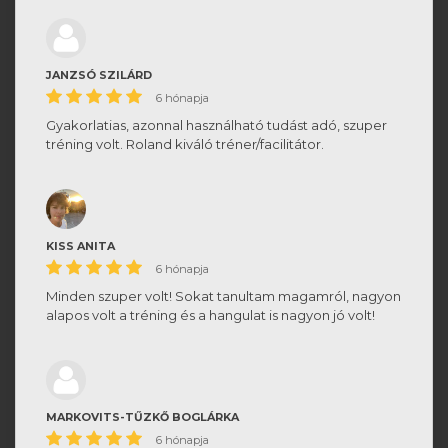
JANZSÓ SZILÁRD
6 hónapja
Gyakorlatias, azonnal használható tudást adó, szuper
tréning volt. Roland kiváló tréner/facilitátor.
KISS ANITA
6 hónapja
Minden szuper volt! Sokat tanultam magamról, nagyon
alapos volt a tréning és a hangulat is nagyon jó volt!
MARKOVITS-TŰZKŐ BOGLÁRKA
6 hónapja