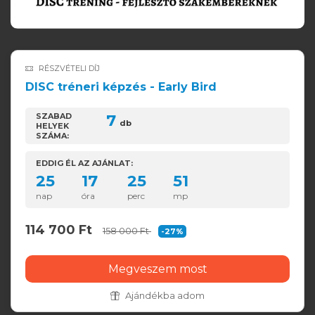
RÉSZVÉTELI DÍJ
DISC tréneri képzés - Early Bird
SZABAD
7
db
HELYEK
SZÁMA:
EDDIG ÉL AZ AJÁNLAT:
25
17
25
50
nap
óra
perc
mp
114 700 Ft
158 000 Ft
-27%
Megveszem most
Ajándékba adom