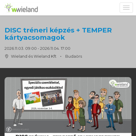
Toggl
navig
DISC tréneri képzés + TEMPER
kártyacsomagok
2026.11.03. 09:00 - 2026.11.04. 17:00
Wieland és Wieland Kft
Budaörs