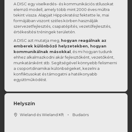
A DISC egy viselkedés- és kommunikációs stílusokat
elemző modell, amely több mint 2000 éves múltra
tekint vissza. Alapjait Hippokratész fektette le, mai
formájában viszont széles körben használják
szervezetfejlesztés, csapatépítés, vezetőfejlesztés,
értékesítési tréningek területén.
A DISC azt mutatja meg,
hogyan reagálnak az
emberek különböző helyzetekben, hogyan
kommunikálnak másokkal
, és mi hogyan tudunk
ehhez alkalmazkodni akár fejlesztőként, vezetőként,
munkatársként stb. Segítségével könnyebb felismerni
a csoportdinamikai különbségeket, kezelni a
konfliktusokat és támogatni a hatékonyabb
együttműködést.
Helyszín
Wieland és Wieland Kft
Budaörs