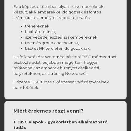
Ez a képzés elsősorban olyan szakembereknek
készült, akik emberekkel dolgoznak és fontos
számukra a személyre szabott fejlesztés:
trénereknek,
facilitátoroknak,
szervezetfejlesztési szakembereknek,
team és group coachoknak,
L&D és HR területen dolgozóknak.
Ha fejlesztőként szeretnéd bővíteni DISC módszertani
eszköztáradat, és jobban megérteni, hogyan
működnek az emberek bizonyos viselkedési
helyzetekben, ez a tréning Neked szól.
Előzetes DISC tudás a képzésen való részvételnek
nem feltétele.
Miért érdemes részt venni?
1. DISC alapok - gyakorlatban alkalmazható
tudás