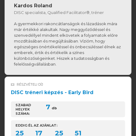
Kardos Roland
DISC specialista, Qualified Facilitator®, tréner
A gyermekkori rakoncátlanságok és lázadások mára
már értékké alakultak. Nagy meggyőződéssel és
szenvedéllyel mindent elkövetek a folyamatok előre
mozdításában és megújításában. Vízióm, hogy
egészséges önértékeléssel és önbecsüléssel élnek az
emberek, értik és értékelik a színes
különbözőségeinket. Hiszek a tudatosságban és
felelősségvállalásban.
RÉSZVÉTELI DÍJ
DISC tréneri képzés - Early Bird
SZABAD
7
db
HELYEK
SZÁMA:
EDDIG ÉL AZ AJÁNLAT:
25
17
25
50