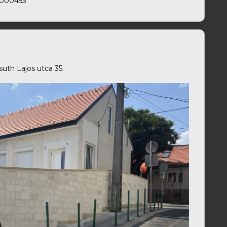
0/000453
suth Lajos utca 35.