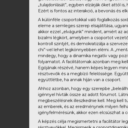
„tulajdonlását”, egyben elzárják őket attól is
Ezért is fontos az interakció, a bevonás és elk
A különféle csoportokkal való foglalkozás so
eleme a semleges szerep elsajátítása, ugyani
akkor ezzel „elvágunk” mindent, amiért az ad
bizalmi légkört, amelyben a csoportot vezető f
kontroll szintjét, és demokratizálja a szervez
chi”-vel lehet legkönnyebben elérni. A „mentál
mindegy, hogy a dinamika negatív vagy pozitív
folyamatot. A facilitátornak azonban meg kell
Egójának részévé, hanem képes legyen minden 
résztvevők és a megbízó felelőssége. Egyútta
együttlétbe, ha annak híján van a csoport.
Ahhoz azonban, hogy egy szerepbe „beleállhas
igénnyel hívták össze az adott fórumot. Látn
megbeszélésnek illeszkednie kell. Meg kell t
az emberek, és az eredménynek milyen felhas
igényfelmérésünk, akkor ezen elcsúszhat a cé
A képzés célja megismertetni a facilitátor le
résztvevőkkel. Megismerik a csoportdinamika 