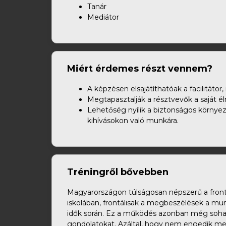
Tanár
Mediátor
Miért érdemes részt vennem?
A képzésen elsajátíthatóak a facilitát
Megtapasztalják a résztvevők a saját é
Lehetőség nyílik a biztonságos környe
kihívásokon való munkára.
Tréningről bővebben
Magyarországon túlságosan népszerű a frontál
iskolában, frontálisak a megbeszélések a mu
idők során. Ez a működés azonban még soha, 
gondolatokat. Azáltal, hogy nem engedik m