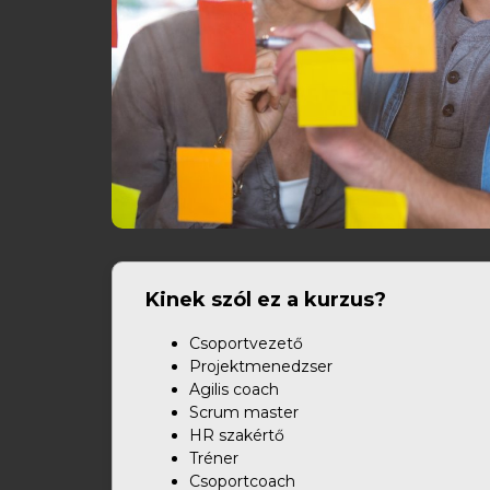
Kinek szól ez a kurzus?
Csoportvezető
Projektmenedzser
Agilis coach
Scrum master
HR szakértő
Tréner
Csoportcoach