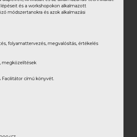
s lépéseit és a workshopokon alkalmazott
böző módszertanokra és azok alkalmazási
és, folyamattervezés, megvalósítás, értékelés
k, megközelítések
 Facilitátor című könyvét.