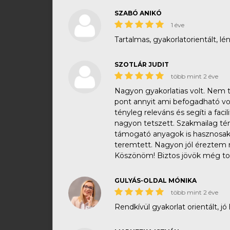
SZABÓ ANIKÓ
1 éve
Tartalmas, gyakorlatorientált, lé
SZOTLÁR JUDIT
több mint 2 éve
Nagyon gyakorlatias volt. Nem 
pont annyit ami befogadható vol
tényleg releváns és segíti a facil
nagyon tetszett. Szakmailag tény
támogató anyagok is hasznosak v
teremtett. Nagyon jól éreztem 
Köszönöm! Biztos jövök még to
GULYÁS-OLDAL MÓNIKA
több mint 2 éve
Rendkívül gyakorlat orientált, jó