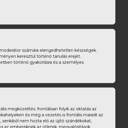
or, moderátor számára elengedhetetlen készségek.
lményen keresztül történő tanulás erejét.
zetben történő gyakorlásra és a személyes
is megközelítés: frontálisan folyik az oktatás az
nkahelyeken és még a vezetés is frontális maradt az
senkiből nem hozta elő az újító szándékokat,
eg az embereknek az ötletek, megvalósítások