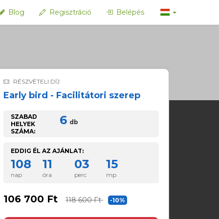
Blog
Regisztráció
Belépés
RÉSZVÉTELI DÍJ
Early bird - Facilitátori szerep
SZABAD
6
db
HELYEK
SZÁMA:
EDDIG ÉL AZ AJÁNLAT:
108
11
03
14
nap
óra
perc
mp
106 700 Ft
118 600 Ft
-10%