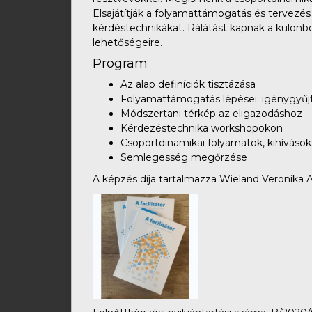
Elsajátítják a folyamattámogatás és tervezé
kérdéstechnikákat. Rálátást kapnak a külön
lehetőségeire.
Program
Az alap definíciók tisztázása
Folyamattámogatás lépései: igénygyűjt
Módszertani térkép az eligazodáshoz
Kérdezéstechnika workshopokon
Csoportdinamikai folyamatok, kihíváso
Semlegesség megőrzése
A képzés díja tartalmazza Wieland Veronika A