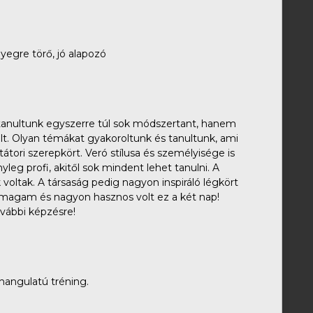
nyegre törő, jó alapozó
tanultunk egyszerre túl sok módszertant, hanem
t. Olyan témákat gyakoroltunk és tanultunk, ami
itátori szerepkört. Veró stílusa és személyisége is
leg profi, akitől sok mindent lehet tanulni. A
oltak. A társaság pedig nagyon inspiráló légkört
magam és nagyon hasznos volt ez a két nap!
vábbi képzésre!
 hangulatú tréning.