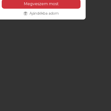
Megveszem most
Ajándékba adom