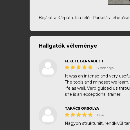
Bejárat a Kárpát utca felől. Parkolási lehetős
Hallgatók véleménye
FEKETE BERNADETT
8 hónapja
It was an intense and very usef
The tools and mindset we learn
life as well. Vero guided us thr
she is an exceptional trainer.
TAKÁCS ORSOLYA
1 éve
Nagyon strukturált, rendkívül tar