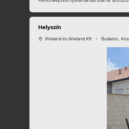
Felnőttképzési nyilvántartási száma: B/202
Helyszín
Wieland és Wieland Kft
Budaörs
, Kos