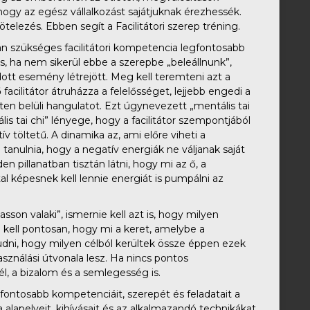
, hogy az egész vállalkozást sajátjuknak érezhessék.
ötelezés. Ebben segít a Facilitátori szerep tréning.
rán szükséges facilitátori kompetencia legfontosabb
s, ha nem sikerül ebbe a szerepbe „beleállnunk”,
ott esemény létrejött. Meg kell teremteni azt a
acilitátor átruházza a felelősséget, lejjebb engedi a
eten belüli hangulatot. Ezt úgynevezett „mentális tai
is tai chi” lényege, hogy a facilitátor szempontjából
 töltetű. A dinamika az, ami előre viheti a
 tanulnia, hogy a negatív energiák ne váljanak saját
pillanatban tisztán látni, hogy mi az ő, a
l képesnek kell lennie energiát is pumpálni az
son valaki”, ismernie kell azt is, hogy milyen
i kell pontosan, hogy mi a keret, amelybe a
udni, hogy milyen célból kerültek össze éppen ezek
ználási útvonala lesz. Ha nincs pontos
l, a bizalom és a semlegesség is.
gfontosabb kompetenciáit, szerepét és feladatait a
alapelveit, kihívásait és az alkalmazandó technikákat.