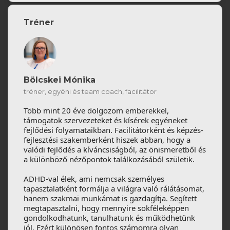
Tréner
Bölcskei Mónika
tréner, egyéni és team coach, facilitátor
Több mint 20 éve dolgozom emberekkel,
támogatok szervezeteket és kísérek egyéneket
fejlődési folyamataikban. Facilitátorként és képzés-
fejlesztési szakemberként hiszek abban, hogy a
valódi fejlődés a kíváncsiságból, az önismeretből és
a különböző nézőpontok találkozásából születik.
ADHD-val élek, ami nemcsak személyes
tapasztalatként formálja a világra való rálátásomat,
hanem szakmai munkámat is gazdagítja. Segített
megtapasztalni, hogy mennyire sokféleképpen
gondolkodhatunk, tanulhatunk és működhetünk
jól. Ezért különösen fontos számomra olyan