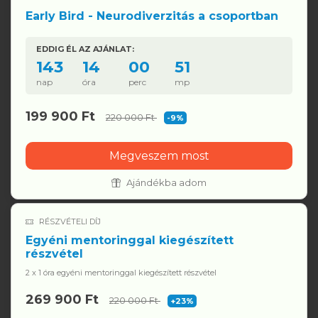
Early Bird - Neurodiverzitás a csoportban
EDDIG ÉL AZ AJÁNLAT:
143
14
00
51
nap
óra
perc
mp
199 900 Ft
220 000 Ft
-9%
Megveszem most
Ajándékba adom
RÉSZVÉTELI DÍJ
Egyéni mentoringgal kiegészített
részvétel
2 x 1 óra egyéni mentoringgal kiegészített részvétel
269 900 Ft
220 000 Ft
+23%