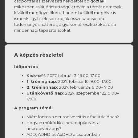
csoporttal és szervezeti helyzettel dolgoztak,
miközben saját érintettségük révén a témát nemcsak
kívülről megfigyelőként, hanem belülről megélve is
ismerik, így hitelesen tudják összekapcsolni a
tudományos hátteret, a gyakorlati eszközöket és a
mindennapi tapasztalatokat.
A képzés részletei
Időpontok
Kick-off:
2027. február 3. 16:00–17:00
1. tréningnap:
2027. február 10. 9:00–17:00
2. tréningnap:
2027. február 24. 9:00–17:00
Utánkövető nap:
2027. szeptember 22. 9:00–
17:00
A program témái
Miért fontos a neurodiverzitás a facilitációban?
Hogyan működik a neurotipikus és a
neurodiverz agy?
ADD, ADHD és AuDHD a csoportban