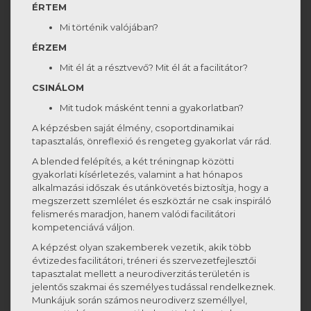
ÉRTEM
Mi történik valójában?
ÉRZEM
Mit él át a résztvevő? Mit él át a facilitátor?
CSINÁLOM
Mit tudok másként tenni a gyakorlatban?
A képzésben saját élmény, csoportdinamikai
tapasztalás, önreflexió és rengeteg gyakorlat vár rád.
A blended felépítés, a két tréningnap közötti
gyakorlati kísérletezés, valamint a hat hónapos
alkalmazási időszak és utánkövetés biztosítja, hogy a
megszerzett szemlélet és eszköztár ne csak inspiráló
felismerés maradjon, hanem valódi facilitátori
kompetenciává váljon.
A képzést olyan szakemberek vezetik, akik több
évtizedes facilitátori, tréneri és szervezetfejlesztői
tapasztalat mellett a neurodiverzitás területén is
jelentős szakmai és személyes tudással rendelkeznek.
Munkájuk során számos neurodiverz személlyel,