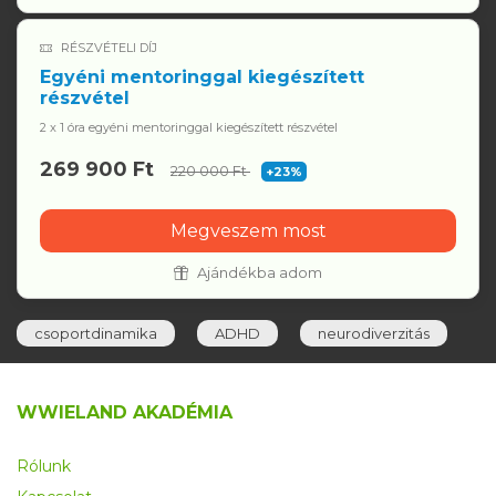
RÉSZVÉTELI DÍJ
Egyéni mentoringgal kiegészített
részvétel
2 x 1 óra egyéni mentoringgal kiegészített részvétel
269 900 Ft
220 000 Ft
+23%
Megveszem most
Ajándékba adom
csoportdinamika
ADHD
neurodiverzitás
WWIELAND AKADÉMIA
Rólunk