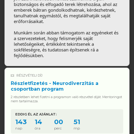
biztonságos és elfogadó terek létrehozása, ahol az
emberek bátran gondolkodhatnak, kérdezhetnek,
tanulhatnak egymástól, és megtalálhatják saját
erőforrásaikat.
Munkám során abban támogatom az egyéneket és
a szervezeteket, hogy felismerjék saját
lehetőségeiket, értékként tekintsenek a
sokféleségre, és tudatosan építsenek rá a
fejlődésükben.
RÉSZVÉTELI DÍJ
Részletfizetés - Neurodiverzitás a
csoportban program
2 részletben lehet fizetni a programon való részvétel díját. Mentoringot
nem tartalmazza.
EDDIG ÉL AZ AJÁNLAT:
143
14
00
51
nap
óra
perc
mp