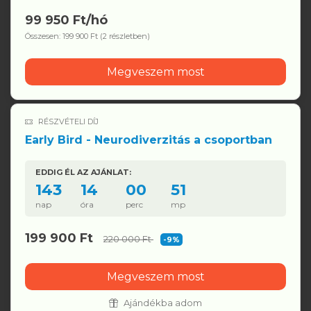
99 950 Ft/hó
Összesen: 199 900 Ft (2 részletben)
Megveszem most
RÉSZVÉTELI DÍJ
Early Bird - Neurodiverzitás a csoportban
EDDIG ÉL AZ AJÁNLAT:
143
14
00
51
nap
óra
perc
mp
199 900 Ft
220 000 Ft
-9%
Megveszem most
Ajándékba adom