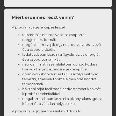
Miért érdemes részt venni?
A program végére képes leszel:
felismerni a neurodiverzitás csoportos
megjelenési formáit
megérteni, mi zajlik egy neurodiverz résztvevő
és a csoport között
tudatosabban kezelni a figyelmet, az energiát
és a csoportdinamikát
neuroaffirmatív szemléletben gondolkodni a
hiányok helyett az erősségekre építve
olyan workshopokat és tanulási folyamatokat
tervezni, amelyek többféle működésmódot
támogatnak
bővíteni saját facilitátori eszköztáradat konkrét,
kipróbált technikákkal
magabiztosabban kezelni a bizonytalanságot, a
káoszt és a váratlan helyzeteket
A program végig három szinten dolgozik: