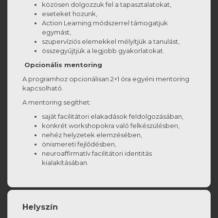
közösen dolgozzuk fel a tapasztalatokat,
eseteket hozunk,
Action Learning módszerrel támogatjuk
egymást,
szupervíziós elemekkel mélyítjük a tanulást,
összegyűjtjük a legjobb gyakorlatokat.
Opcionális mentoring
A programhoz opcionálisan 2×1 óra egyéni mentoring
kapcsolható.
A mentoring segíthet:
saját facilitátori elakadások feldolgozásában,
konkrét workshopokra való felkészülésben,
nehéz helyzetek elemzésében,
önismereti fejlődésben,
neuroaffirmatív facilitátori identitás
kialakításában.
Helyszín