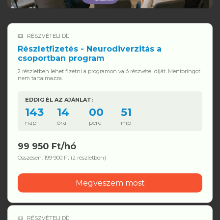
RÉSZVÉTELI DÍJ
Részletfizetés - Neurodiverzitás a
csoportban program
2 részletben lehet fizetni a programon való részvétel díját. Mentoringot
nem tartalmazza.
EDDIG ÉL AZ AJÁNLAT:
143
14
00
51
nap
óra
perc
mp
99 950 Ft/hó
Összesen: 199 900 Ft (2 részletben)
Megveszem most
RÉSZVÉTELI DÍJ