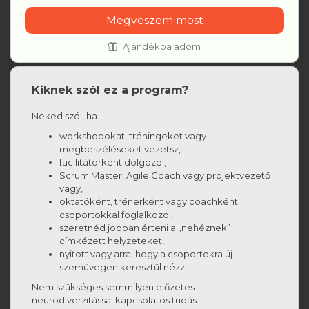
Megveszem most
Ajándékba adom
Kiknek szól ez a program?
Neked szól, ha
workshopokat, tréningeket vagy
megbeszéléseket vezetsz,
facilitátorként dolgozol,
Scrum Master, Agile Coach vagy projektvezető
vagy,
oktatóként, trénerként vagy coachként
csoportokkal foglalkozol,
szeretnéd jobban érteni a „nehéznek”
címkézett helyzeteket,
nyitott vagy arra, hogy a csoportokra új
szemüvegen keresztül nézz.
Nem szükséges semmilyen előzetes
neurodiverzitással kapcsolatos tudás.