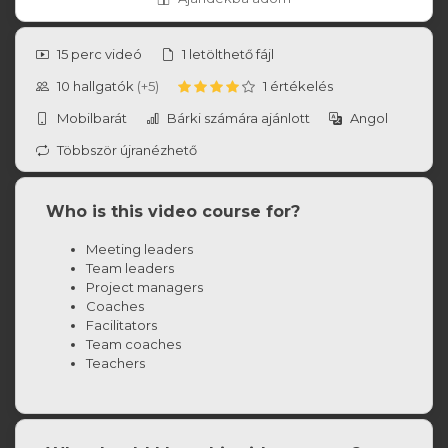
15 perc
videó
1
letölthető fájl
10
hallgatók
(+5)
1 értékelés
Mobilbarát
Bárki számára ajánlott
Angol
Többször újranézhető
Who is this video course for?
Meeting leaders
Team leaders
Project managers
Coaches
Facilitators
Team coaches
Teachers