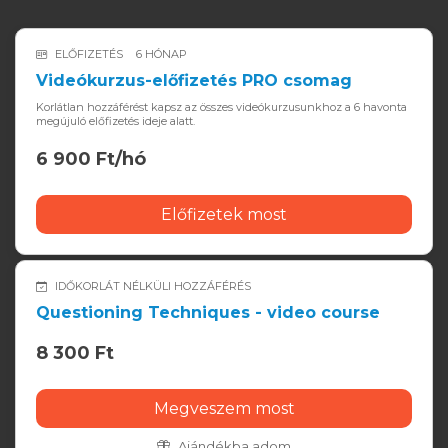
ELŐFIZETÉS
6 HÓNAP
Videókurzus-előfizetés PRO csomag
Korlátlan hozzáférést kapsz az összes videókurzusunkhoz a 6 havonta
megújuló előfizetés ideje alatt.
6 900 Ft/hó
Előfizetek most
IDŐKORLÁT NÉLKÜLI HOZZÁFÉRÉS
Questioning Techniques - video course
8 300 Ft
Megveszem most
Ajándékba adom