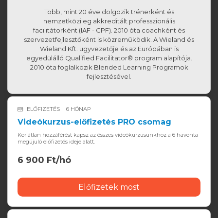
Több, mint 20 éve dolgozik trénerként és
nemzetközileg akkreditált professzionális
facilitátorként (IAF - CPF). 2010 óta coachként és
szervezetfejlesztőként is közreműködik. A Wieland és
Wieland Kft. ügyvezetője és az Európában is
egyedülálló Qualified Facilitator® program alapítója.
2010 óta foglalkozik Blended Learning Programok
fejlesztésével.
ELŐFIZETÉS
6 HÓNAP
Videókurzus-előfizetés PRO csomag
Korlátlan hozzáférést kapsz az összes videókurzusunkhoz a 6 havonta
megújuló előfizetés ideje alatt.
6 900 Ft/hó
Előfizetek most