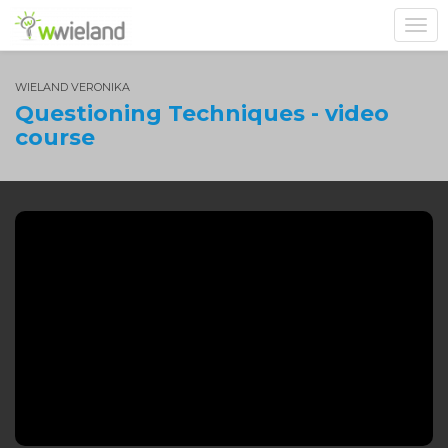
Toggl
navig
WIELAND VERONIKA
Questioning Techniques - video
course