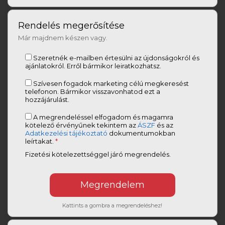
Rendelés megerősítése
Már majdnem készen vagy.
Szeretnék e-mailben értesülni az újdonságokról és
ajánlatokról. Erről bármikor leiratkozhatsz.
Szívesen fogadok marketing célú megkeresést
telefonon. Bármikor visszavonhatod ezt a
hozzájárulást.
A megrendeléssel elfogadom és magamra
kötelező érvényűnek tekintem az
ÁSZF
és az
Adatkezelési tájékoztató
dokumentumokban
leírtakat.
*
Fizetési kötelezettséggel járó megrendelés.
Kattints a gombra a megrendeléshez!