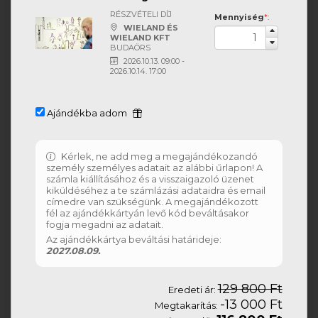
RÉSZVÉTELI DÍJ
Mennyiség
*
:
WIELAND ÉS
WIELAND KFT
BUDAÖRS
2026.10.13. 09:00 -
2026.10.14. 17:00
Ajándékba adom
Kérlek, ne add meg a megajándékozandó
személy személyes adatait az alábbi űrlapon! A
számla kiállításához és a visszaigazoló üzenet
kiküldéséhez a te számlázási adataidra és email
címedre van szükségünk. A megajándékozott
fél az ajándékkártyán levő kód beváltásakor
fogja megadni az adatait.
Az ajándékkártya beváltási határideje:
2027.08.09.
129 800 Ft
Eredeti ár:
-13 000 Ft
Megtakarítás: