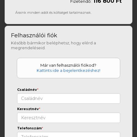
116 800 Ft
Fizetendő:
Áraink minden adót és költséget tartalmaznak.
Felhasználói fiók
Később bármikor beléphetsz, hogy elérd a
megrendeléseid.
Már van felhasználói fiókod?
Kattints ide a bejelentkezéshez!
Családnév
*
Keresztnév
*
Telefonszám
*