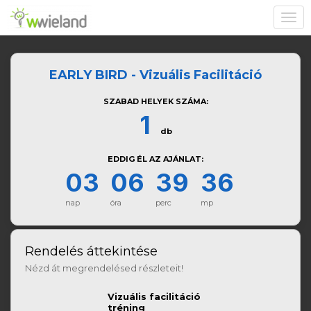
Toggl
navig
EARLY BIRD - Vizuális Facilitáció
SZABAD HELYEK SZÁMA:
1
db
EDDIG ÉL AZ AJÁNLAT:
03
06
39
35
nap
óra
perc
mp
Rendelés áttekintése
Nézd át megrendelésed részleteit!
Vizuális facilitáció
tréning