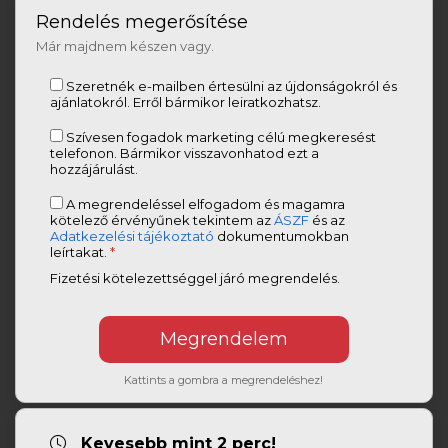
Rendelés megerősítése
Már majdnem készen vagy.
Szeretnék e-mailben értesülni az újdonságokról és
ajánlatokról. Erről bármikor leiratkozhatsz.
Szívesen fogadok marketing célú megkeresést
telefonon. Bármikor visszavonhatod ezt a
hozzájárulást.
A megrendeléssel elfogadom és magamra
kötelező érvényűnek tekintem az
ÁSZF
és az
Adatkezelési tájékoztató
dokumentumokban
leírtakat.
*
Fizetési kötelezettséggel járó megrendelés.
Kattints a gombra a megrendeléshez!
Kevesebb mint 2 perc!