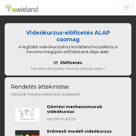
Toggl
navig
Videókurzus-előfizetés ALAP
csomag
A legtöbb videókurzushoz korlátlanul hozzáférsz a
havonta megújuló előfizetésed ideje alatt.
Előfizetés
Díjfizetés ütemezése: Havonta (időszak elején)
Rendelés áttekintése
Nézd át megrendelésed részleteit!
Döntési mechanizmusok
videókurzus
ONLINE KURZUS
Erőmező modell videókurzus