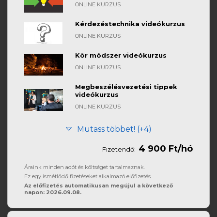
ONLINE KURZUS
Kérdezéstechnika videókurzus
ONLINE KURZUS
Kör módszer videókurzus
ONLINE KURZUS
Megbeszélésvezetési tippek
videókurzus
ONLINE KURZUS
Mutass többet! (+4)
4 900 Ft/hó
Fizetendő:
Áraink minden adót és költséget tartalmaznak.
Ez egy ismétlődő fizetéseket alkalmazó előfizetés.
Az előfizetés automatikusan megújul a következő
napon: 2026.09.08.