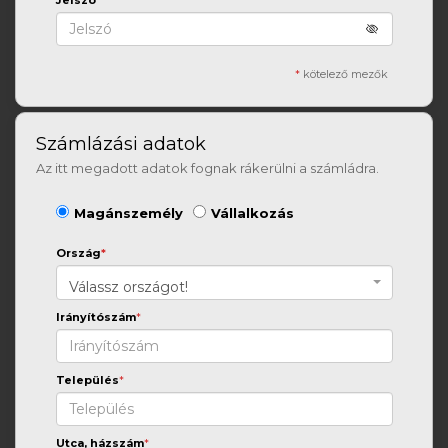
Jelszó
*
*
kötelező mezők
Számlázási adatok
Az itt megadott adatok fognak rákerülni a számládra.
Magánszemély
Vállalkozás
Ország
*
Válassz országot!
Irányítószám
*
Település
*
Utca, házszám
*