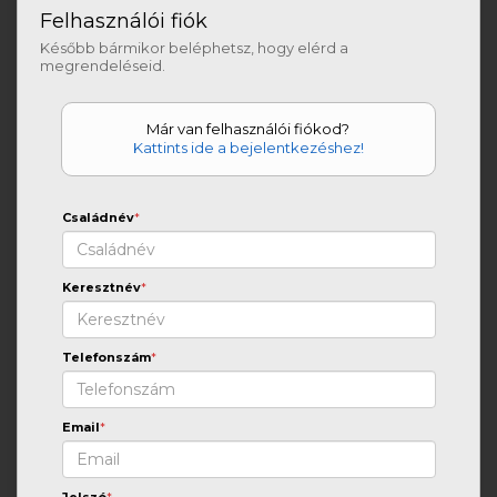
Felhasználói fiók
Később bármikor beléphetsz, hogy elérd a
megrendeléseid.
Már van felhasználói fiókod?
Kattints ide a bejelentkezéshez!
Családnév
*
Keresztnév
*
Telefonszám
*
Email
*