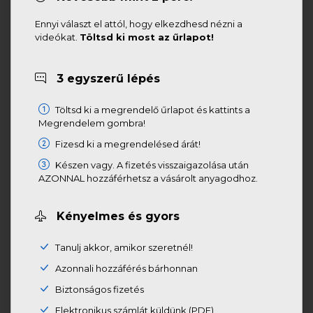
Ennyi választ el attól, hogy elkezdhesd nézni a
videókat.
Töltsd ki most az űrlapot!
3 egyszerű lépés
Töltsd ki a megrendelő űrlapot és kattints a
Megrendelem gombra!
Fizesd ki a megrendelésed árát!
Készen vagy. A fizetés visszaigazolása után
AZONNAL hozzáférhetsz a vásárolt anyagodhoz.
Kényelmes és gyors
Tanulj akkor, amikor szeretnél!
Azonnali hozzáférés bárhonnan
Biztonságos fizetés
Elektronikus számlát küldünk (PDF)