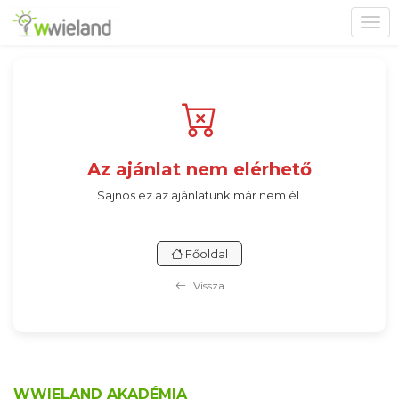
Toggl
navig
Az ajánlat nem elérhető
Sajnos ez az ajánlatunk már nem él.
Főoldal
Vissza
WWIELAND AKADÉMIA