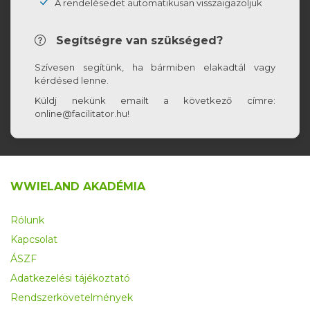
A rendelésedet automatikusan visszaigazoljuk
Segítségre van szükséged?
Szívesen segítünk, ha bármiben elakadtál vagy
kérdésed lenne.
Küldj nekünk emailt a következő címre:
online@facilitator.hu!
WWIELAND AKADÉMIA
Rólunk
Kapcsolat
ÁSZF
Adatkezelési tájékoztató
Rendszerkövetelmények