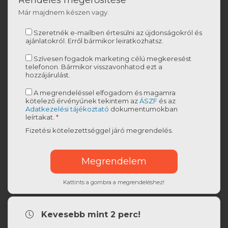
Rendelés megerősítése
Már majdnem készen vagy.
Szeretnék e-mailben értesülni az újdonságokról és
ajánlatokról. Erről bármikor leiratkozhatsz.
Szívesen fogadok marketing célú megkeresést
telefonon. Bármikor visszavonhatod ezt a
hozzájárulást.
A megrendeléssel elfogadom és magamra
kötelező érvényűnek tekintem az
ÁSZF
és az
Adatkezelési tájékoztató
dokumentumokban
leírtakat.
*
Fizetési kötelezettséggel járó megrendelés.
Kattints a gombra a megrendeléshez!
Kevesebb mint 2 perc!