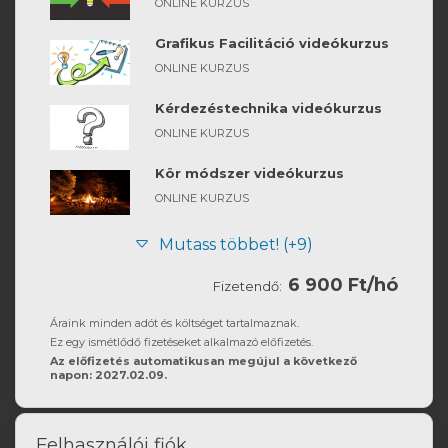
ONLINE KURZUS
Grafikus Facilitáció videókurzus
ONLINE KURZUS
Kérdezéstechnika videókurzus
ONLINE KURZUS
Kör módszer videókurzus
ONLINE KURZUS
Mutass többet! (+9)
6 900 Ft/hó
Fizetendő:
Áraink minden adót és költséget tartalmaznak.
Ez egy ismétlődő fizetéseket alkalmazó előfizetés.
Az előfizetés automatikusan megújul a következő
napon: 2027.02.09.
Felhasználói fiók