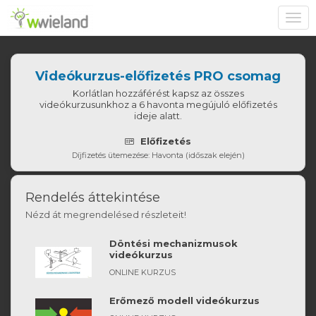
Toggl
navig
Videókurzus-előfizetés PRO csomag
Korlátlan hozzáférést kapsz az összes
videókurzusunkhoz a 6 havonta megújuló előfizetés
ideje alatt.
Előfizetés
Díjfizetés ütemezése: Havonta (időszak elején)
Rendelés áttekintése
Nézd át megrendelésed részleteit!
Döntési mechanizmusok
videókurzus
ONLINE KURZUS
Erőmező modell videókurzus