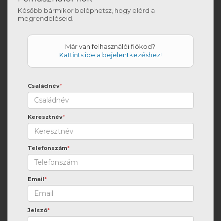
Később bármikor beléphetsz, hogy elérd a
megrendeléseid.
Már van felhasználói fiókod?
Kattints ide a bejelentkezéshez!
Családnév
*
Keresztnév
*
Telefonszám
*
Email
*
Jelszó
*