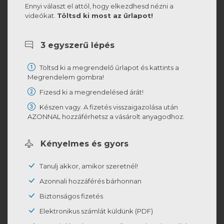
Ennyi választ el attól, hogy elkezdhesd nézni a
videókat.
Töltsd ki most az űrlapot!
3 egyszerű lépés
Töltsd ki a megrendelő űrlapot és kattints a
Megrendelem gombra!
Fizesd ki a megrendelésed árát!
Készen vagy. A fizetés visszaigazolása után
AZONNAL hozzáférhetsz a vásárolt anyagodhoz.
Kényelmes és gyors
Tanulj akkor, amikor szeretnél!
Azonnali hozzáférés bárhonnan
Biztonságos fizetés
Elektronikus számlát küldünk (PDF)