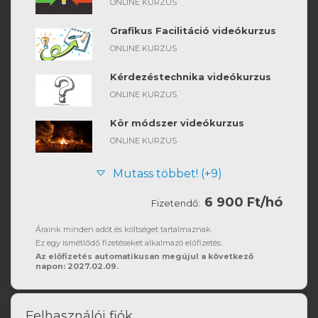
ONLINE KURZUS
Grafikus Facilitáció videókurzus
ONLINE KURZUS
Kérdezéstechnika videókurzus
ONLINE KURZUS
Kör módszer videókurzus
ONLINE KURZUS
Mutass többet! (+9)
6 900 Ft/hó
Fizetendő:
Áraink minden adót és költséget tartalmaznak.
Ez egy ismétlődő fizetéseket alkalmazó előfizetés.
Az előfizetés automatikusan megújul a következő
napon: 2027.02.09.
Felhasználói fiók