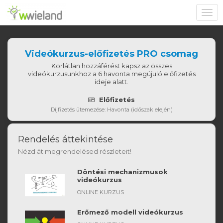
Toggl
navig
Videókurzus-előfizetés PRO csomag
Korlátlan hozzáférést kapsz az összes
videókurzusunkhoz a 6 havonta megújuló előfizetés
ideje alatt.
Előfizetés
Díjfizetés ütemezése: Havonta (időszak elején)
Rendelés áttekintése
Nézd át megrendelésed részleteit!
Döntési mechanizmusok
videókurzus
ONLINE KURZUS
Erőmező modell videókurzus