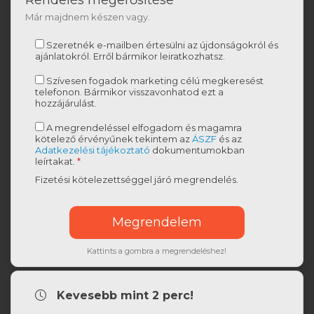
Rendelés megerősítése
Már majdnem készen vagy.
Szeretnék e-mailben értesülni az újdonságokról és
ajánlatokról. Erről bármikor leiratkozhatsz.
Szívesen fogadok marketing célú megkeresést
telefonon. Bármikor visszavonhatod ezt a
hozzájárulást.
A megrendeléssel elfogadom és magamra
kötelező érvényűnek tekintem az
ÁSZF
és az
Adatkezelési tájékoztató
dokumentumokban
leírtakat.
*
Fizetési kötelezettséggel járó megrendelés.
Kattints a gombra a megrendeléshez!
Kevesebb mint 2 perc!