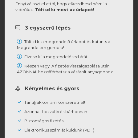
Ennyi választ el attól, hogy elkezdhesd nézni a
videókat.
Töltsd ki most az űrlapot!
3 egyszerű lépés
Töltsd ki a megrendelő űrlapot és kattints a
Megrendelem gombra!
Fizesd ki a megrendelésed árát!
Készen vagy. A fizetés visszaigazolása után
AZONNAL hozzáférhetsz a vásárolt anyagodhoz.
Kényelmes és gyors
Tanulj akkor, amikor szeretnél!
Azonnali hozzáférés bárhonnan
Biztonságos fizetés
Elektronikus számlát küldünk (PDF)