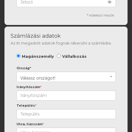
*
kötelező mezők
Számlázási adatok
Az itt megadott adatok fognak rákerülni a számládra.
Magánszemély
Vállalkozás
Ország
*
Válassz országot!
Irányítószám
*
Település
*
Utca, házszám
*