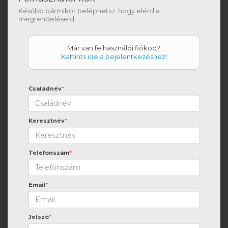
Később bármikor beléphetsz, hogy elérd a
megrendeléseid.
Már van felhasználói fiókod?
Kattints ide a bejelentkezéshez!
Családnév
*
Keresztnév
*
Telefonszám
*
Email
*
Jelszó
*