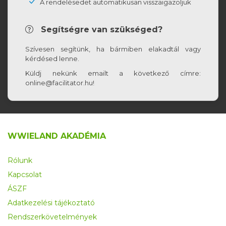
A rendelésedet automatikusan visszaigazoljuk
Segítségre van szükséged?
Szívesen segítünk, ha bármiben elakadtál vagy
kérdésed lenne.
Küldj nekünk emailt a következő címre:
online@facilitator.hu!
WWIELAND AKADÉMIA
Rólunk
Kapcsolat
ÁSZF
Adatkezelési tájékoztató
Rendszerkövetelmények