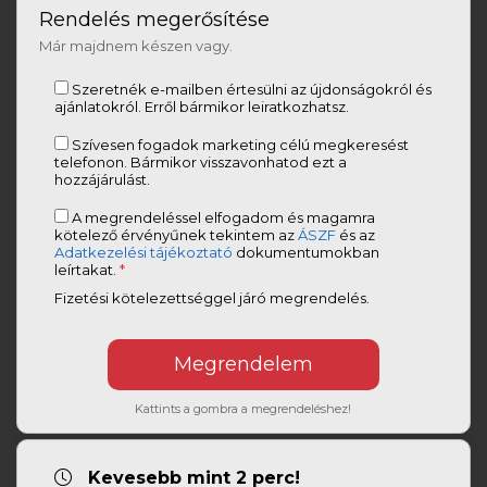
Rendelés megerősítése
Már majdnem készen vagy.
Szeretnék e-mailben értesülni az újdonságokról és
ajánlatokról. Erről bármikor leiratkozhatsz.
Szívesen fogadok marketing célú megkeresést
telefonon. Bármikor visszavonhatod ezt a
hozzájárulást.
A megrendeléssel elfogadom és magamra
kötelező érvényűnek tekintem az
ÁSZF
és az
Adatkezelési tájékoztató
dokumentumokban
leírtakat.
*
Fizetési kötelezettséggel járó megrendelés.
Kattints a gombra a megrendeléshez!
Kevesebb mint 2 perc!