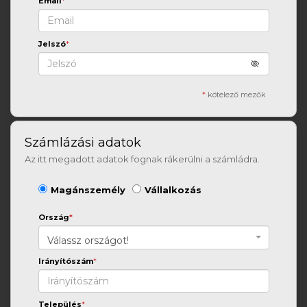
Email
*
Jelszó
*
*
kötelező mezők
Számlázási adatok
Az itt megadott adatok fognak rákerülni a számládra.
Magánszemély
Vállalkozás
Ország
*
Válassz országot!
Irányítószám
*
Település
*