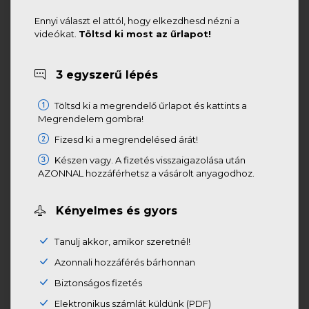
Ennyi választ el attól, hogy elkezdhesd nézni a
videókat.
Töltsd ki most az űrlapot!
3 egyszerű lépés
Töltsd ki a megrendelő űrlapot és kattints a
Megrendelem gombra!
Fizesd ki a megrendelésed árát!
Készen vagy. A fizetés visszaigazolása után
AZONNAL hozzáférhetsz a vásárolt anyagodhoz.
Kényelmes és gyors
Tanulj akkor, amikor szeretnél!
Azonnali hozzáférés bárhonnan
Biztonságos fizetés
Elektronikus számlát küldünk (PDF)