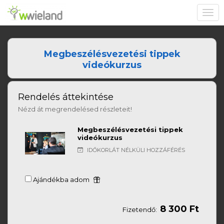
Toggl
navig
Megbeszélésvezetési tippek
videókurzus
Rendelés áttekintése
Nézd át megrendelésed részleteit!
Megbeszélésvezetési tippek
videókurzus
IDŐKORLÁT NÉLKÜLI HOZZÁFÉRÉS
Ajándékba adom
8 300 Ft
Fizetendő: