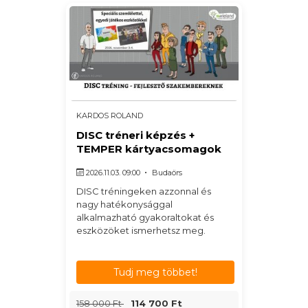
KARDOS ROLAND
DISC tréneri képzés +
TEMPER kártyacsomagok
2026.11.03. 09:00
Budaörs
DISC tréningeken azzonnal és
nagy hatékonysággal
alkalmazható gyakoraltokat és
eszközöket ismerhetsz meg.
Tudj meg többet!
158 000 Ft
114 700 Ft