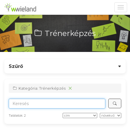
Toggl
navig
Trénerképzés
Szűrő
Kategória: Trénerképzés
Találatok:
2