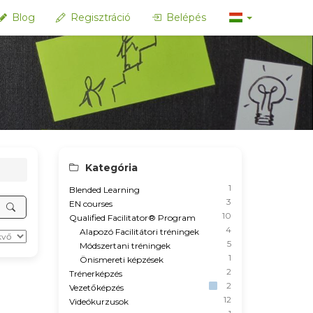
Blog
Regisztráció
Belépés
Kategória
1
Blended Learning
3
EN courses
10
Qualified Facilitator® Program
4
Alapozó Facilitátori tréningek
5
Módszertani tréningek
1
Önismereti képzések
2
Trénerképzés
2
Vezetőképzés
12
Videókurzusok