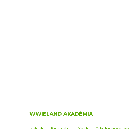
WWIELAND AKADÉMIA
Rólunk
Kapcsolat
ÁSZF
Adatkezelési táj