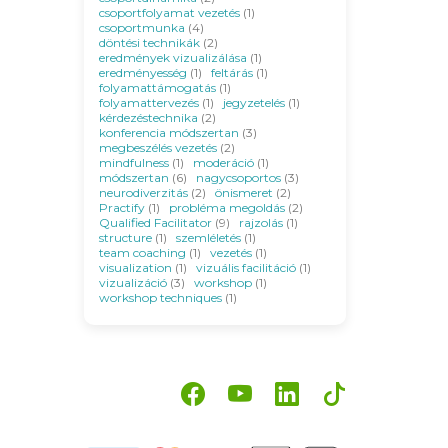
csoportfolyamat vezetés
(1)
csoportmunka
(4)
döntési technikák
(2)
eredmények vizualizálása
(1)
eredményesség
(1)
feltárás
(1)
folyamattámogatás
(1)
folyamattervezés
(1)
jegyzetelés
(1)
kérdezéstechnika
(2)
konferencia módszertan
(3)
megbeszélés vezetés
(2)
mindfulness
(1)
moderáció
(1)
módszertan
(6)
nagycsoportos
(3)
neurodiverzitás
(2)
önismeret
(2)
Practify
(1)
probléma megoldás
(2)
Qualified Facilitator
(9)
rajzolás
(1)
structure
(1)
szemléletés
(1)
team coaching
(1)
vezetés
(1)
visualization
(1)
vizuális facilitáció
(1)
vizualizáció
(3)
workshop
(1)
workshop techniques
(1)