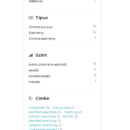
1
Webinar
Típus
16
Online kurzus
14
Esemény
1
Online esemény
Szint
13
bárki számára ajánlott
11
kezdő
6
középhaladó
1
haladó
Címke
értekezlet
(2)
fókuszálás
(1)
konfliktuskezelés
(1)
meeting
(1)
Action Learning
(1)
ADHD
(1)
blended learning
(1)
csoport coaching
(1)
csoportdinamika
(2)