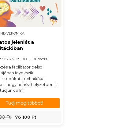
AND VERONIKA
tos jelenlét a
litációban
7.02.23. 09:00
Budaörs
zés a facilitátor belső
ájában igyekszik
szkodókat, technikákat
ani, hogy nehéz helyzetben is
tudjunk állni.
Tudj meg többet!
00 Ft
76 100 Ft