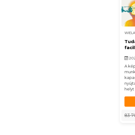
WIEL
Tuda
faci
202
A kép
munk
kapa
nyújt
helyt 
83 7