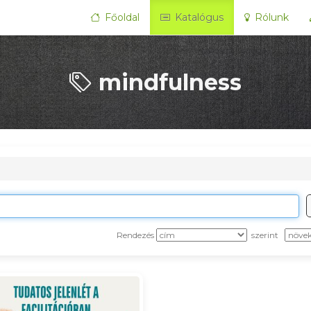
Főoldal
Katalógus
Rólunk
mindfulness
Rendezés
szerint