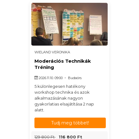
WIELAND VERONIKA
Moderációs Technikák
Tréning
2026.11.10. 09:00
Budaörs
5 különlegesen hatékony
workshop technika és azok
alkalmazásának nagyon
gyakorlatias elsajátítása 2 nap
alatt.
Tudj meg többet!
129 800 Ft
116 800 Ft